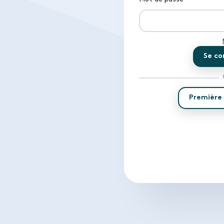
Se co
Première 